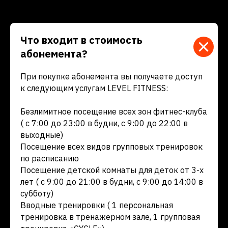
+7 (863) 333-23-77
г. Батайск, М.Горького, д. 84
Режим работы:
Что входит в стоимость
пн-пт: 7:00-23:00
абонемента?
сб-вс: 9:00-22:00
При покупке абонемента вы получаете доступ
Расписание
Групповые занятия
к следующим услугам LEVEL FITNESS:
Тренерский состав
Детский фитнес
Мероприятия
Акции
Безлимитное посещение всех зон фитнес-клуба
( с 7:00 до 23:00 в будни, с 9:00 до 22:00 в
Блог
Абонементы
выходные)
Посещение всех видов групповых тренировок
по расписанию
Мессенджеры:
Социальные сети:
Посещение детской комнаты для деток от 3-х
лет ( с 9:00 до 21:00 в будни, с 9:00 до 14:00 в
субботу)
Вводные тренировки ( 1 персональная
тренировка в тренажерном зале, 1 групповая
Политика конфиденциальности