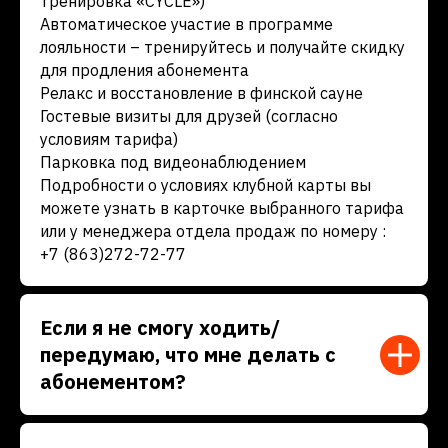
тренировка «CYCLE»)
©
LEVEL FITNESS
Автоматическое участие в программе
Наверх
лояльности – тренируйтесь и получайте скидку
для продления абонемента
Фитнес-клуб Level fitness, ИП Лапшина Л.Г, юридический
Релакс и восстановление в финской сауне
адрес: 346880, Россия, Ростовская область, г. Батайск, ул.
Тельмана, д. 181, фактический адрес: 346880, Россия,
Гостевые визиты для друзей (согласно
Ростовская область, г. Батайск, ул. М. Горького, д. 84
условиям тарифа)
Парковка под видеонаблюдением
Разработка сайта
Подробности о условиях клубной карты вы
можете узнать в карточке выбранного тарифа
или у менеджера отдела продаж по номеру :
+7 (863)272-72-77
Если я не смогу ходить/
передумаю, что мне делать с
абонементом?